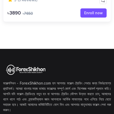
৳3890
Enroll now
৳7650
ফরেক্সশিখন - ForexShikhon.com হল আপনার ফরেক্স ট্রেডিং শেখার জন্য নির্ভরযোগ্য
প্ল্যাটফর্ম। আমরা বাংলায় সহজ ভাষায় ফরেক্সের সম্পূর্ণ কোর্স এবং বিশেষজ্ঞ পরামর্শ প্রদান করি।
আপনি যদি ফরেক্স ট্রেডিংয়ে নতুন হন বা আপনার ট্রেডিং কৌশল উন্নত করতে চান, আমাদের
ধাপে ধাপে পাঠ এবং প্র্যাকটিক্যাল জ্ঞান আপনাকে আর্থিক সাফল্যের পথে এগিয়ে নিয়ে যেতে
সহায়ক হবে। আজই আমাদের কমিউনিটিতে যোগ দিন এবং আপনার মাতৃভাষায় ফরেক্স শেখা শুরু
করুন।