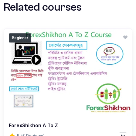
Related courses
Beginner
ForexShikhon A To Z
5
(5 Reviews)