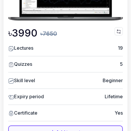
৳3990
৳7650
Lectures
19
Quizzes
5
Skill level
Beginner
Expiry period
Lifetime
Certificate
Yes